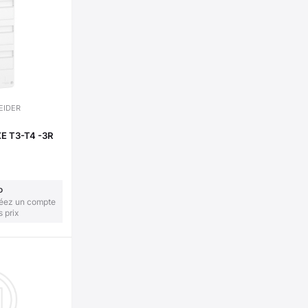
EIDER
E T3-T4 -3R
o
réez un compte
s prix