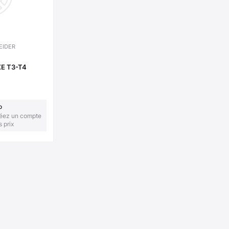
EIDER
E T3-T4
o
réez un compte
s prix