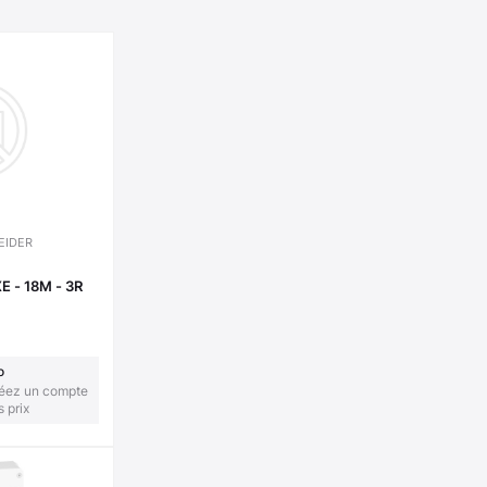
EIDER
 - 18M - 3R
o
réez un compte
s prix