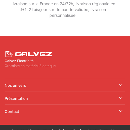
Livraison sur la France en 24/72h, livraison régionale en
J+1, 2 fois/jour sur demande validée, livraison
personnalisée.
Calvez Électricité
Grossiste en matériel électrique
Nos univers
Présentation
Contact