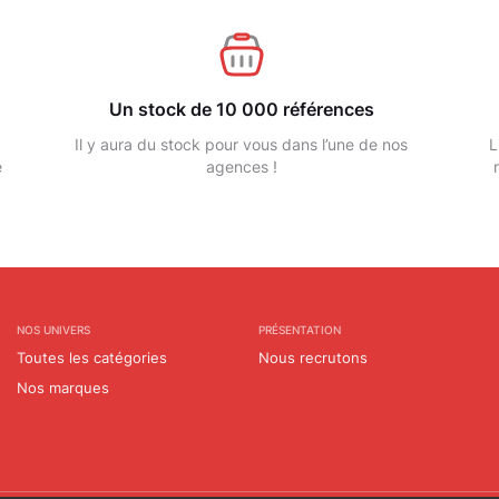
Un stock de 10 000 références
Il y aura du stock pour vous dans l’une de nos
L
e
agences !
NOS UNIVERS
PRÉSENTATION
Toutes les catégories
Nous recrutons
Nos marques